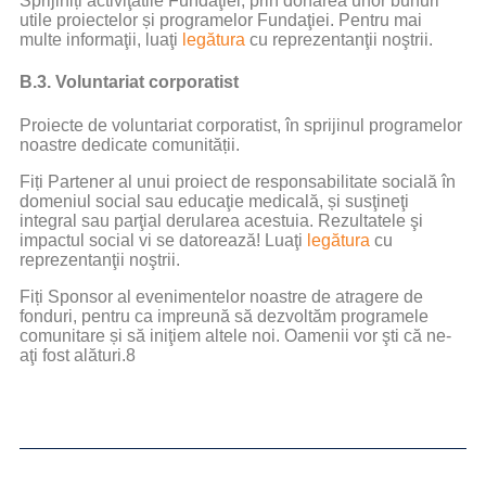
Sprijiniți activiţatile Fundaţiei, prin donarea unor bunuri
utile proiectelor și programelor Fundaţiei. Pentru mai
multe informaţii, luaţi
legătura
cu reprezentanţii noştrii.
B.3. Voluntariat corporatist
Proiecte de voluntariat corporatist, în sprijinul programelor
noastre dedicate comunității.
Fiți Partener al unui proiect de responsabilitate socială în
domeniul social sau educaţie medicală, și susţineţi
integral sau parţial derularea acestuia. Rezultatele şi
impactul social vi se datorează! Luaţi
legătura
cu
reprezentanţii noştrii.
Fiți Sponsor al evenimentelor noastre de atragere de
fonduri, pentru ca impreună să dezvoltăm programele
comunitare și să iniţiem altele noi. Oamenii vor şti că ne-
aţi fost alături.8