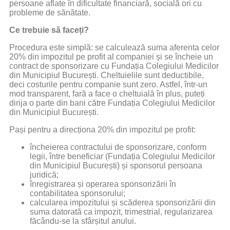
persoane aflate în dificultate financiară, socială ori cu
probleme de sănătate.
Ce trebuie să faceți?
Procedura este simplă: se calculează suma aferenta celor
20% din impozitul pe profit al companiei și se încheie un
contract de sponsorizare cu Fundația Colegiului Medicilor
din Municipiul București. Cheltuielile sunt deductibile,
deci costurile pentru companie sunt zero. Astfel, într-un
mod transparent, fară a face o cheltuială în plus, puteți
dirija o parte din bani către Fundația Colegiului Medicilor
din Municipiul București.
Pași pentru a direcționa 20% din impozitul pe profit:
încheierea contractului de sponsorizare, conform
legii, între beneficiar (Fundația Colegiului Medicilor
din Municipiul București) și sponsorul persoana
juridică;
înregistrarea și operarea sponsorizării în
contabilitatea sponsorului;
calcularea impozitului și scăderea sponsorizării din
suma datorată ca impozit, trimestrial, regularizarea
făcându-se la sfârșitul anului.