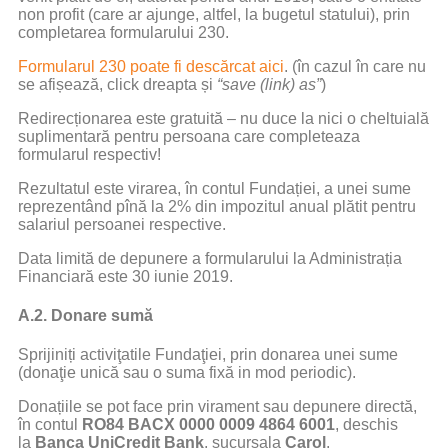
non profit (care ar ajunge, altfel, la bugetul statului), prin
completarea formularului 230.
Formularul 230 poate fi descărcat aici
. (în cazul în care nu
se afișează, click dreapta și
“save (link) as”
)
Redirecționarea este gratuită – nu duce la nici o cheltuială
suplimentară pentru persoana care completeaza
formularul respectiv!
Rezultatul este virarea, în contul Fundației, a unei sume
reprezentând pînă la 2% din impozitul anual plătit pentru
salariul persoanei respective.
Data limită de depunere a formularului la Administrația
Financiară este 30 iunie 2019.
A.2. Donare sumă
Sprijiniți activiţatile Fundaţiei, prin donarea unei sume
(donaţie unică sau o suma fixă in mod periodic).
Donațiile se pot face prin virament sau depunere directă,
în contul
RO84 BACX 0000 0009 4864 6001
, deschis
la
Banca UniCredit Bank
, sucursala
Carol
.