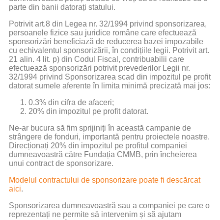
parte din banii datorați statului.
Potrivit art.8 din Legea nr. 32/1994 privind sponsorizarea,
persoanele fizice sau juridice române care efectuează
sponsorizări beneficiază de reducerea bazei impozabile
cu echivalentul sponsorizării, în condițiile legii. Potrivit art.
21 alin. 4 lit. p) din Codul Fiscal, contribuabilii care
efectuează sponsorizări potrivit prevederilor Legii nr.
32/1994 privind Sponsorizarea scad din impozitul pe profit
datorat sumele aferente în limita minimă precizată mai jos:
0.3% din cifra de afaceri;
20% din impozitul pe profit datorat.
Ne-ar bucura să fim sprijiniți în această campanie de
strângere de fonduri, importantă pentru proiectele noastre.
Direcționați 20% din impozitul pe profitul companiei
dumneavoastră către Fundația CMMB, prin încheierea
unui contract de sponsorizare.
Modelul contractului de sponsorizare poate fi descărcat
aici
.
Sponsorizarea dumneavoastră sau a companiei pe care o
reprezentați ne permite să intervenim și să ajutam