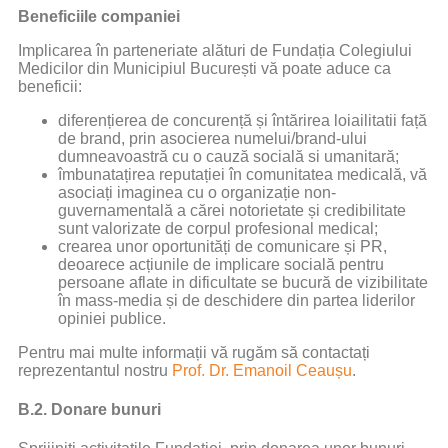
Beneficiile companiei
Implicarea în parteneriate alături de Fundația Colegiului
Medicilor din Municipiul București vă poate aduce ca
beneficii:
diferențierea de concurență și întărirea loiailitatii față
de brand, prin asocierea numelui/brand-ului
dumneavoastră cu o cauză socială si umanitară;
îmbunatațirea reputației în comunitatea medicală, vă
asociați imaginea cu o organizație non-
guvernamentală a cărei notorietate și credibilitate
sunt valorizate de corpul profesional medical;
crearea unor oportunități de comunicare și PR,
deoarece acțiunile de implicare socială pentru
persoane aflate in dificultate se bucură de vizibilitate
în mass-media și de deschidere din partea liderilor
opiniei publice.
Pentru mai multe informații vă rugăm să contactați
reprezentantul nostru
Prof. Dr. Emanoil Ceaușu
.
B.2. Donare bunuri