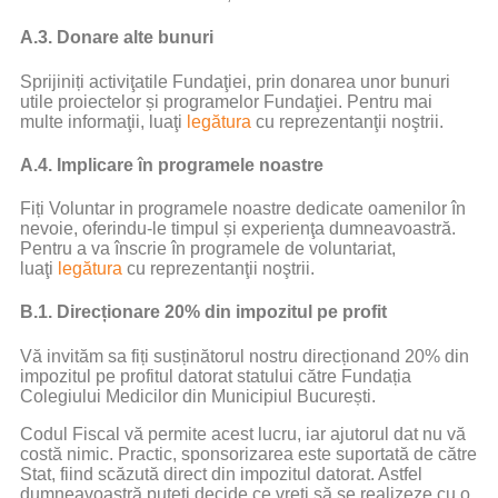
A.3. Donare alte bunuri
Sprijiniți activiţatile Fundaţiei, prin donarea unor bunuri
utile proiectelor și programelor Fundaţiei. Pentru mai
multe informaţii, luaţi
legătura
cu reprezentanţii noştrii.
A.4. Implicare în programele noastre
Fiți Voluntar in programele noastre dedicate oamenilor în
nevoie, oferindu-le timpul și experienţa dumneavoastră.
Pentru a va înscrie în programele de voluntariat,
luaţi
legătura
cu reprezentanţii noştrii.
B.1. Direcționare 20% din impozitul pe profit
Vă invităm sa fiți susținătorul nostru direcționand 20% din
impozitul pe profitul datorat statului către Fundația
Colegiului Medicilor din Municipiul București.
Codul Fiscal vă permite acest lucru, iar ajutorul dat nu vă
costă nimic. Practic, sponsorizarea este suportată de către
Stat, fiind scăzută direct din impozitul datorat. Astfel
dumneavoastră puteți decide ce vreți să se realizeze cu o