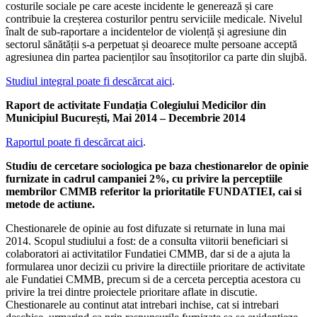
costurile sociale pe care aceste incidente le generează și care
contribuie la creșterea costurilor pentru serviciile medicale. Nivelul
înalt de sub-raportare a incidentelor de violență și agresiune din
sectorul sănătății s-a perpetuat și deoarece multe persoane acceptă
agresiunea din partea pacienților sau însoțitorilor ca parte din slujbă.
Studiul integral poate fi descărcat aici
.
Raport de activitate Fundația Colegiului Medicilor din
Municipiul București, Mai 2014 – Decembrie 2014
Raportul poate fi descărcat aici
.
Studiu de cercetare sociologica pe baza chestionarelor de opinie
furnizate in cadrul campaniei 2%, cu privire la perceptiile
membrilor CMMB referitor la prioritatile FUNDATIEI, cai si
metode de actiune.
Chestionarele de opinie au fost difuzate si returnate in luna mai
2014. Scopul studiului a fost: de a consulta viitorii beneficiari si
colaboratori ai activitatilor Fundatiei CMMB, dar si de a ajuta la
formularea unor decizii cu privire la directiile prioritare de activitate
ale Fundatiei CMMB, precum si de a cerceta perceptia acestora cu
privire la trei dintre proiectele prioritare aflate in discutie.
Chestionarele au continut atat intrebari inchise, cat si intrebari