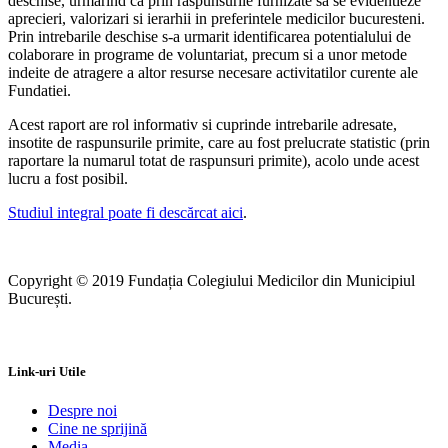
deschise, urmarind ca prin raspunsurile furnizate sa se evidentieze
aprecieri, valorizari si ierarhii in preferintele medicilor bucuresteni.
Prin intrebarile deschise s-a urmarit identificarea potentialului de
colaborare in programe de voluntariat, precum si a unor metode
indeite de atragere a altor resurse necesare activitatilor curente ale
Fundatiei.
Acest raport are rol informativ si cuprinde intrebarile adresate,
insotite de raspunsurile primite, care au fost prelucrate statistic (prin
raportare la numarul totat de raspunsuri primite), acolo unde acest
lucru a fost posibil.
Studiul integral poate fi descărcat aici
.
Copyright © 2019 Fundația Colegiului Medicilor din Municipiul
București.
Link-uri Utile
Despre noi
Cine ne sprijină
Media