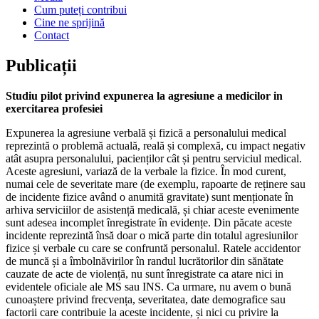
Cum puteți contribui
Cine ne sprijină
Contact
Publicații
Studiu pilot privind expunerea la agresiune a medicilor in
exercitarea profesiei
Expunerea la agresiune verbală și fizică a personalului medical
reprezintă o problemă actuală, reală și complexă, cu impact negativ
atât asupra personalului, pacienților cât și pentru serviciul medical.
Aceste agresiuni, variază de la verbale la fizice. În mod curent,
numai cele de severitate mare (de exemplu, rapoarte de reținere sau
de incidente fizice având o anumită gravitate) sunt menționate în
arhiva serviciilor de asistență medicală, și chiar aceste evenimente
sunt adesea incomplet înregistrate în evidențe. Din păcate aceste
incidente reprezintă însă doar o mică parte din totalul agresiunilor
fizice și verbale cu care se confruntă personalul. Ratele accidentor
de muncă și a îmbolnăvirilor în randul lucrătorilor din sănătate
cauzate de acte de violență, nu sunt înregistrate ca atare nici in
evidentele oficiale ale MS sau INS. Ca urmare, nu avem o bună
cunoaștere privind frecvența, severitatea, date demografice sau
factorii care contribuie la aceste incidente, și nici cu privire la