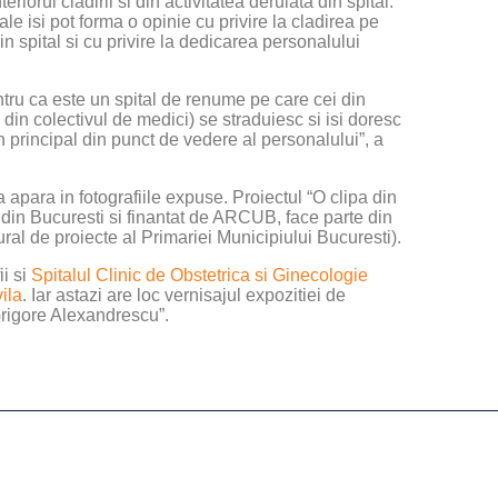
eriorul cladirii si din activitatea derulata din spital.
le isi pot forma o opinie cu privire la cladirea pe
in spital si cu privire la dedicarea personalului
pentru ca este un spital de renume pe care cei din
 din colectivul de medici) se straduiesc si isi doresc
n principal din punct de vedere al personalului”, a
 apara in fotografiile expuse. Proiectul “O clipa din
r din Bucuresti si finantat de ARCUB, face parte din
ral de proiecte al Primariei Municipiului Bucuresti).
ii si
Spitalul Clinic de Obstetrica si Ginecologie
ila
. Iar astazi are loc vernisajul expozitiei de
Grigore Alexandrescu”.