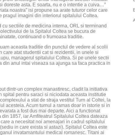
i doreste asta. E soarta, nu e o intentie a cuiva…”
iata noastra” isi propune sa arate tuturor celor care
e pragul imagini din interiorul spitalului Coltea.
A
d cu sectiile de medicina interna, ORL si terminand
colectivului de la Spitalul Coltea se bucura de
ainatate, continuand o frumoasa traditie.
uam aceasta traditie din punctul de vedere al scolii
care atat studentii cat si rezidentii, in unele si
 Lupu, managerul spitalului Coltea. Si pe unele sectii
a din anul intai viseaza sa ajunga sa faca practica in
put dintr-un complex manastiresc, cladit la initiativa
 spital pentru saraci si niciodata aceasta institutie
complexului a stat de straja vestitul Turn al Coltei, la
ul acesteia. Acum turnul a ramas doar in istorie si in
varata a fost dus mai departe. Aici a functionat
din 1857, iar Amfiteatrul Spitalului Coltea dateaza
 care a necesitat noi amenajari in cadrul spitalului
sediu in care exista si astazi). Spitalul Coltea este
eaganul invatamantului medical romanesc. Titani ai