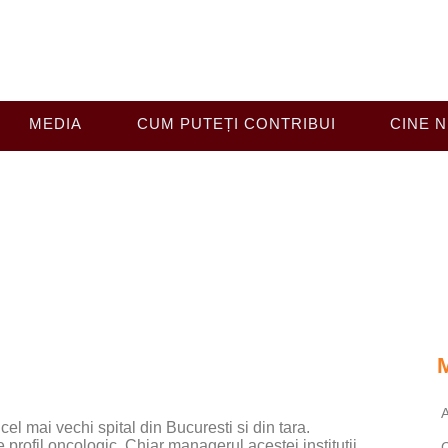
MEDIA
CUM PUTEȚI CONTRIBUI
CINE N
 spital din Romania, expus trecatorilor 
A
 cel mai vechi spital din Bucuresti si din tara.
re profil oncologic. Chiar managerul acestei institutii