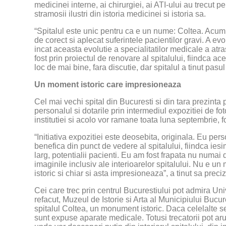
medicinei interne, ai chirurgiei, ai ATI-ului au trecut p
stramosii ilustri din istoria medicinei si istoria sa.
“Spitalul este unic pentru ca e un nume: Coltea. Acum 
de corect si aplecat suferintele pacientilor gravi. A ev
incat aceasta evolutie a specialitatilor medicale a atra
fost prin proiectul de renovare al spitalului, fiindca ac
loc de mai bine, fara discutie, dar spitalul a tinut pasu
Un moment istoric care impresioneaza
Cel mai vechi spital din Bucuresti si din tara prezinta 
personalul si dotarile prin intermediul expozitiei de f
institutiei si acolo vor ramane toata luna septembrie, fo
“Initiativa expozitiei este deosebita, originala. Eu pe
benefica din punct de vedere al spitalului, fiindca iesim
larg, potentialii pacienti. Eu am fost frapata nu numai d
imaginile inclusiv ale interioarelor spitalului. Nu e u
istoric si chiar si asta impresioneaza”, a tinut sa preci
Cei care trec prin centrul Bucurestiului pot admira Un
refacut, Muzeul de Istorie si Arta al Municipiului Bucur
spitalul Coltea, un monument istoric. Daca celelalte se 
sunt expuse aparate medicale. Totusi trecatorii pot ar