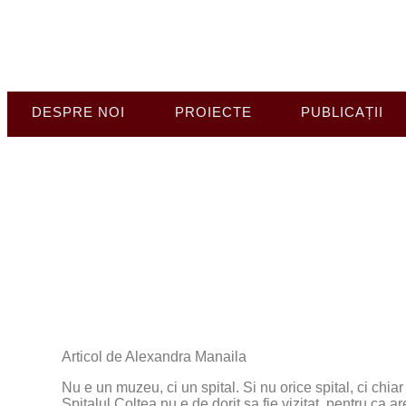
DESPRE NOI
PROIECTE
PUBLICAȚII
Interiorul celui mai vechi
Articol de Alexandra Manaila
Nu e un muzeu, ci un spital. Si nu orice spital, ci chiar
Spitalul Coltea nu e de dorit sa fie vizitat, pentru ca a