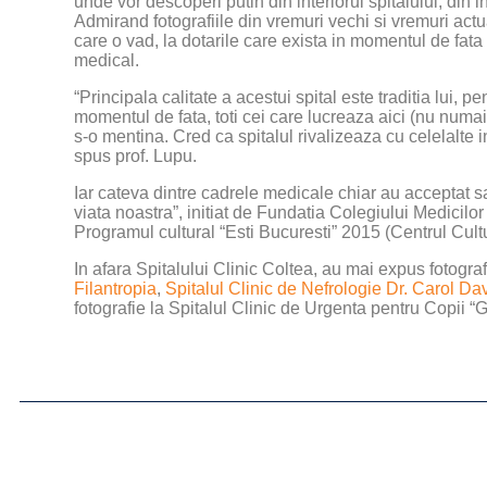
unde vor descoperi putin din interiorul spitalului, din int
Admirand fotografiile din vremuri vechi si vremuri actua
care o vad, la dotarile care exista in momentul de fata 
medical.
“Principala calitate a acestui spital este traditia lui, 
momentul de fata, toti cei care lucreaza aici (nu numai
s-o mentina. Cred ca spitalul rivalizeaza cu celelalte i
spus prof. Lupu.
Iar cateva dintre cadrele medicale chiar au acceptat sa
viata noastra”, initiat de Fundatia Colegiului Medicilo
Programul cultural “Esti Bucuresti” 2015 (Centrul Cultu
In afara Spitalului Clinic Coltea, au mai expus fotograf
Filantropia
,
Spitalul Clinic de Nefrologie Dr. Carol Dav
fotografie la Spitalul Clinic de Urgenta pentru Copii “