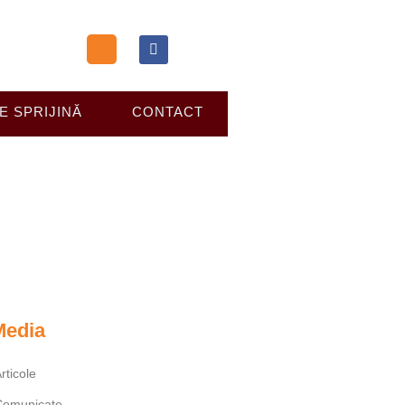
E SPRIJINĂ
CONTACT
bucuresteni
Media
rticole
Comunicate