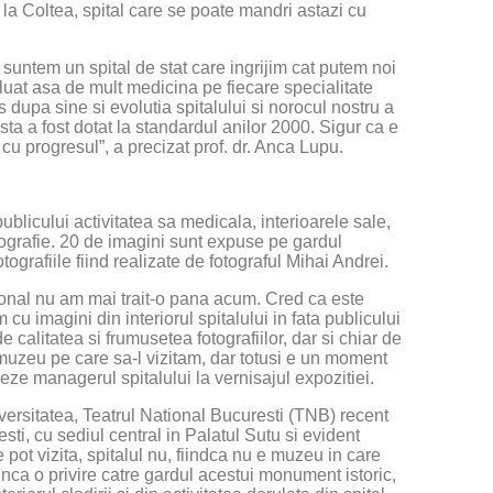
e la Coltea, spital care se poate mandri astazi cu
suntem un spital de stat care ingrijim cat putem noi
oluat asa de mult medicina pe fiecare specialitate
s dupa sine si evolutia spitalului si norocul nostru a
esta a fost dotat la standardul anilor 2000. Sigur ca e
l cu progresul”, a precizat prof. dr. Anca Lupu.
publicului activitatea sa medicala, interioarele sale,
otografie. 20 de imagini sunt expuse pe gardul
tografiile fiind realizate de fotograful Mihai Andrei.
rsonal nu am mai trait-o pana acum. Cred ca este
 cu imagini din interiorul spitalului in fata publicului
e calitatea si frumusetea fotografiilor, dar si chiar de
n muzeu pe care sa-l vizitam, dar totusi e un moment
zeze managerul spitalului la vernisajul expozitiei.
iversitatea, Teatrul National Bucuresti (TNB) recent
esti, cu sediul central in Palatul Sutu si evident
pot vizita, spitalul nu, fiindca nu e muzeu in care
unca o privire catre gardul acestui monument istoric,