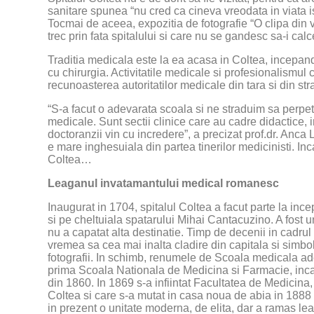
sanitare spunea “nu cred ca cineva vreodata in viata is
Tocmai de aceea, expozitia de fotografie “O clipa din v
trec prin fata spitalului si care nu se gandesc sa-i calc
Traditia medicala este la ea acasa in Coltea, incepan
cu chirurgia. Activitatile medicale si profesionalismul 
recunoasterea autoritatilor medicale din tara si din str
“S-a facut o adevarata scoala si ne straduim sa perpet
medicale. Sunt sectii clinice care au cadre didactice, in 
doctoranzii vin cu incredere”, a precizat prof.dr. Anca
e mare inghesuiala din partea tinerilor medicinisti. Inc
Coltea…
Leaganul invatamantului medical romanesc
Inaugurat in 1704, spitalul Coltea a facut parte la ince
si pe cheltuiala spatarului Mihai Cantacuzino. A fost un
nu a capatat alta destinatie. Timp de decenii in cadrul 
vremea sa cea mai inalta cladire din capitala si simbol
fotografii. In schimb, renumele de Scoala medicala ade
prima Scoala Nationala de Medicina si Farmacie, inca 
din 1860. In 1869 s-a infiintat Facultatea de Medicina,
Coltea si care s-a mutat in casa noua de abia in 1888 (
in prezent o unitate moderna, de elita, dar a ramas l