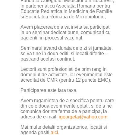
Fundatia Colegiului Medicilor din Bucuresti,
in parteneriat cu Asociatia Romana pentru
Educatie Pediatrica in Medicina de Familie
si Societatea Romana de Microbiologie,
Avem placerea de a va invita sa participati
la un seminar dedicat bunei comunicari cu
pacientii in procesul vaccinal.
Seminarul avand durata de o zi si jumatate,
se va tine in doua editii si locatii diferite –
pastrand acelasi continut.
Lectorii sunt profesionisti de prim rang in
domeniul de activitate, iar evenimentul este
acreditat de CMR (pentru 12 puncte EMC).
Participarea este fara taxa.
Avem rugamintea de a specifica pentru care
din cele doua evenimente optati, si de a ne
comunica dorinta ferma de a participa, la
adresa de e-mail:
igeorgeta@yahoo.com
Mai multe detalii organizatorice, locatii si
agenda gasiti
aici
.